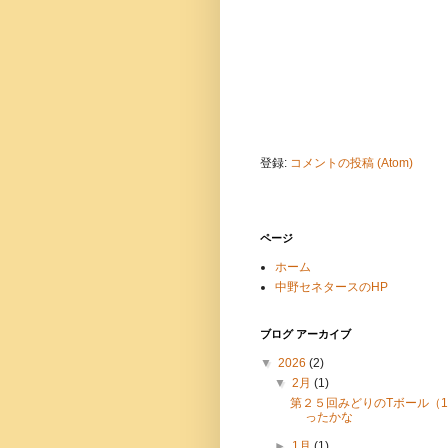
登録:
コメントの投稿 (Atom)
ページ
ホーム
中野セネタースのHP
ブログ アーカイブ
▼
2026
(2)
▼
2月
(1)
第２５回みどりのTボール（1
ったかな
►
1月
(1)