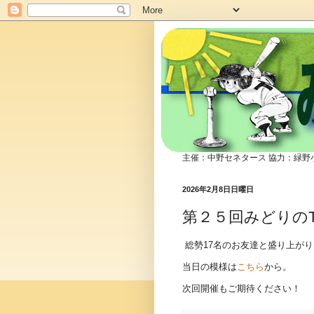
みどり
主催：中野セネタース 協力：緑野
2026年2月8日日曜日
第２５回みどりのT
総勢17名のお友達と盛り上が
当日の模様は
こちら
から。
次回開催もご期待ください！