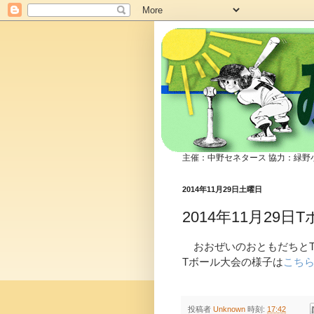
みどり
主催：中野セネタース 協力：緑野
2014年11月29日土曜日
2014年11月2
おおぜいのおともだちと
Tボール大会の様子は
こち
投稿者
Unknown
時刻:
17:42