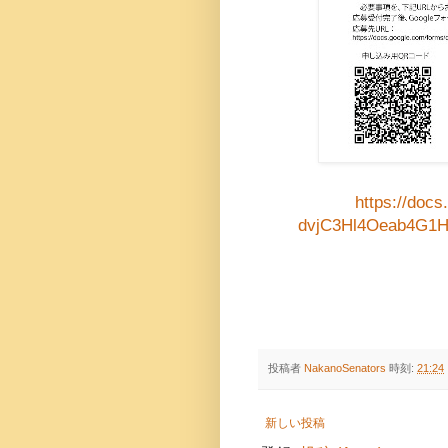
https://doc
dvjC3Hl4Oeab4G1
投稿者
NakanoSenators
時刻:
21:24
新しい投稿