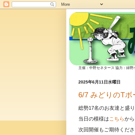
みどり
主催：中野セネタース 協力：緑野
2025年6月11日水曜日
6/7 みどりの
総勢17名のお友達と盛
当日の模様は
こちら
から
次回開催もご期待くださ